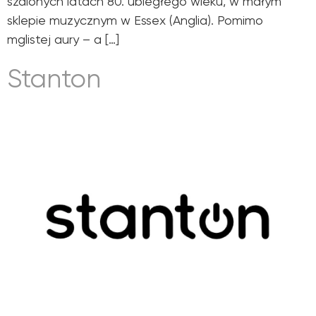
szalonych latach 80. ubiegłego wieku, w małym
sklepie muzycznym w Essex (Anglia). Pomimo
mglistej aury – a […]
Stanton