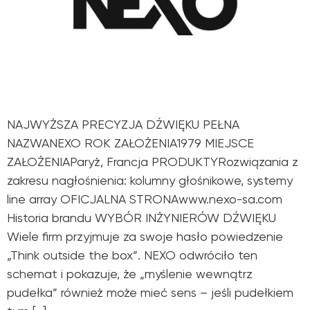
NAJWYŻSZA PRECYZJA DŹWIĘKU PEŁNA
NAZWANEXO ROK ZAŁOŻENIA1979 MIEJSCE
ZAŁOŻENIAParyż, Francja PRODUKTYRozwiązania z
zakresu nagłośnienia: kolumny głośnikowe, systemy
line array OFICJALNA STRONAwww.nexo-sa.com
Historia brandu WYBÓR INŻYNIERÓW DŹWIĘKU
Wiele firm przyjmuje za swoje hasło powiedzenie
„Think outside the box”. NEXO odwróciło ten
schemat i pokazuje, że „myślenie wewnątrz
pudełka” również może mieć sens – jeśli pudełkiem